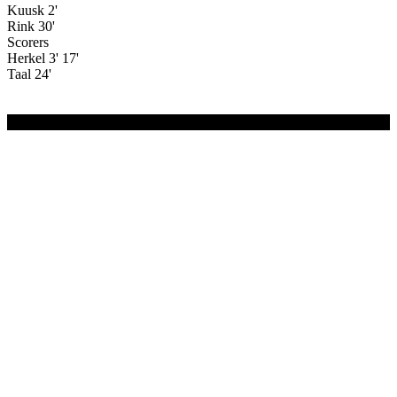
Kuusk 2'
Rink 30'
Scorers
Herkel 3' 17'
Taal 24'
(C) 2020-2024 FC Merivälja | All Rights Reserved