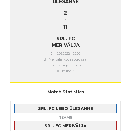
ÜLESANNE
2
-
11
SRL. FC
MERIVÄLJA
17.02.2022 - 20:00
Merivälja Kooli spordisaal
Rahvaliiga - group F
round 3
Match Statistics
SRL. FC LEBO ÜLESANNE
TEAMS
SRL. FC MERIVÄLJA