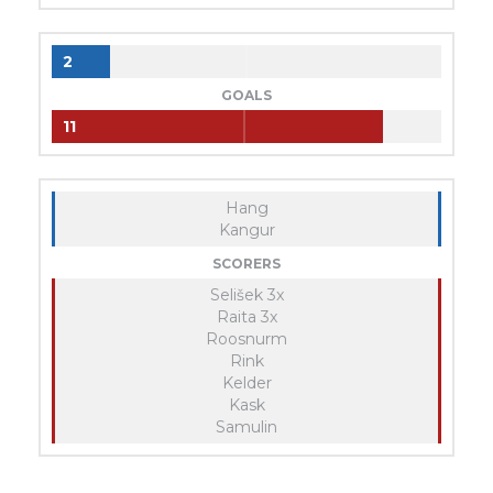
2
GOALS
11
Hang
Kangur
SCORERS
Selišek 3x
Raita 3x
Roosnurm
Rink
Kelder
Kask
Samulin