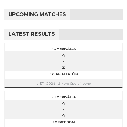
UPCOMING MATCHES
LATEST RESULTS
FC MERIVÄLJA
4
-
2
EYJAFJALLAJÖKULL
17.11.2024
Nord Spordihoone
FC MERIVÄLJA
4
-
4
FC FREEDOM