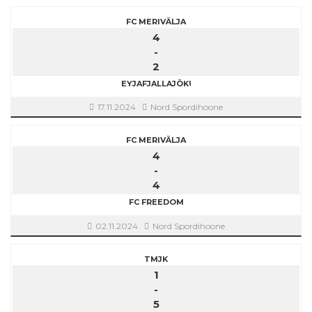
FC MERIVÄLJA
4
-
2
EYJAFJALLAJÖKULL
17.11.2024
Nord Spordihoone
FC MERIVÄLJA
4
-
4
FC FREEDOM
02.11.2024
Nord Spordihoone
TMJK
1
-
5