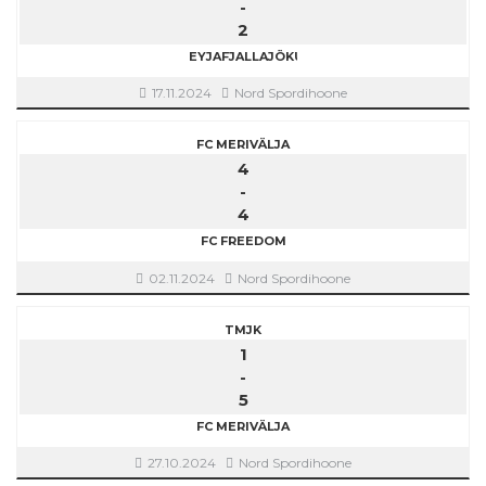
-
2
EYJAFJALLAJÖKULL
17.11.2024
Nord Spordihoone
FC MERIVÄLJA
4
-
4
FC FREEDOM
02.11.2024
Nord Spordihoone
TMJK
1
-
5
FC MERIVÄLJA
27.10.2024
Nord Spordihoone