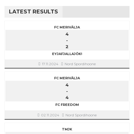
LATEST RESULTS
FC MERIVÄLJA
4
-
2
EYJAFJALLAJÖKULL
17.11.2024
Nord Spordihoone
FC MERIVÄLJA
4
-
4
FC FREEDOM
02.11.2024
Nord Spordihoone
TMJK